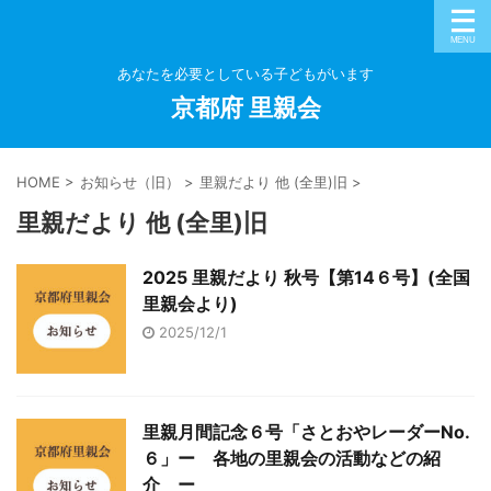
あなたを必要としている子どもがいます
京都府 里親会
HOME
>
お知らせ（旧）
>
里親だより 他 (全里)旧
>
里親だより 他 (全里)旧
2025 里親だより 秋号【第14６号】(全国
里親会より)
2025/12/1
里親月間記念６号「さとおやレーダーNo.
６」ー 各地の里親会の活動などの紹
介 ー