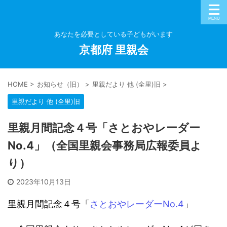
あなたを必要としている子どもがいます
京都府 里親会
HOME
>
お知らせ（旧）
>
里親だより 他 (全里)旧
>
里親だより 他 (全里)旧
里親月間記念４号「さとおやレーダー
No.4」（全国里親会事務局広報委員よ
り）
2023年10月13日
里親月間記念４号「
さとおやレーダーNo.4
」