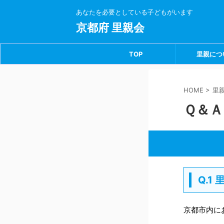
あなたを必要としている子どもがいます
京都府 里親会
TOP
里親につ
HOME
>
里
Ｑ＆Ａ
Q.
京都市内に