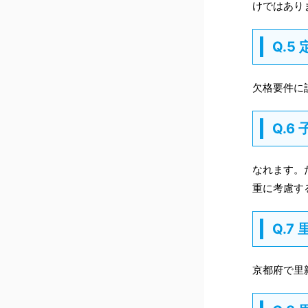
けではあり
Q.
欠格要件に
Q.
なれます。
重に考慮す
Q.
京都府で里