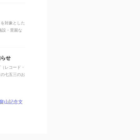
々を対象とした
施設・里親な
知らせ
（レコード・
童の七五三のお
 畠山記念文