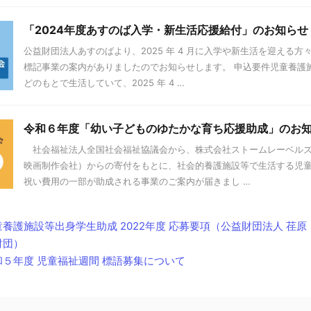
「2024年度あすのば入学・新生活応援給付」のお知らせ
公益財団法人あすのばより、2025 年 4 月に入学や新生活を迎える方
標記事業の案内がありましたのでお知らせします。 申込要件児童養護
どのもとで生活していて、2025 年 4 …
令和６年度「幼い子どものゆたかな育ち応援助成」のお
社会福祉法人全国社会福祉協議会から、株式会社ストームレーベルズ
映画制作会社）からの寄付をもとに、社会的養護施設等で生活する児
祝い費用の一部が助成される事業のご案内が届きまし …
童養護施設等出身学生助成 2022年度 応募要項（公益財団法人 荏原
財団）
和５年度 児童福祉週間 標語募集について