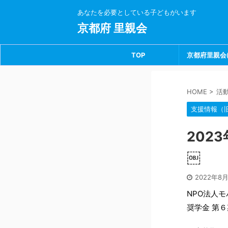
あなたを必要としている子どもがいます
京都府 里親会
TOP
京都府里親会
HOME
>
活
支援情報（
202
￼
2022年8
NPO法人モ
奨学金 第