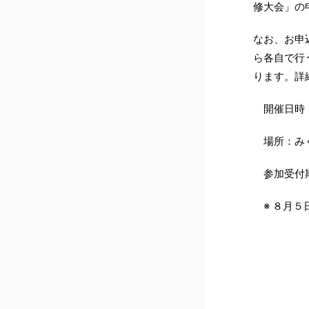
修大会」の
なお、お申
ら各自で行
ります。詳
開催日時：令
場所：みく
参加受付期
※ ８月５