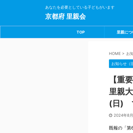
あなたを必要としている子どもがいます
京都府 里親会
TOP
里親につ
HOME
>
お
お知らせ（
【重要
里親大
(日)
2024年8
既報の「第