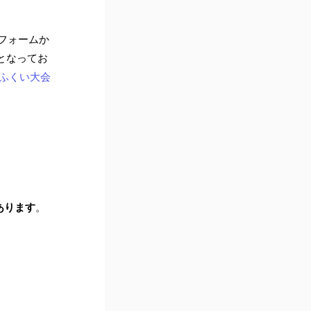
フォームか
となってお
会ふくい大会
あります
。