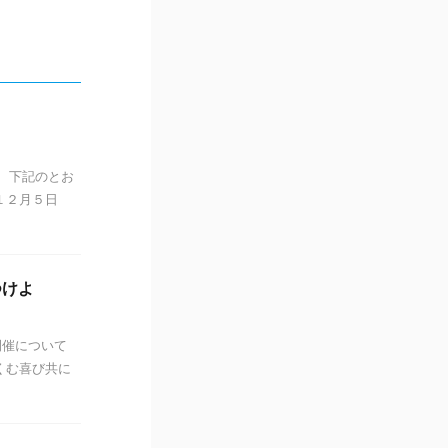
、下記のとお
１２月５日
つけよ
開催について
くむ喜び共に