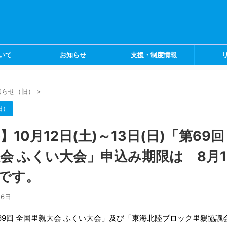
いて
お知らせ
支援・制度情報
知らせ（旧）
>
旧）
】10月12日(土)～13日(日)「第69回
会 ふくい大会」申込み期限は 8月1
 です。
月6日
69回 全国里親大会 ふくい大会」及び「東海北陸ブロック里親協議