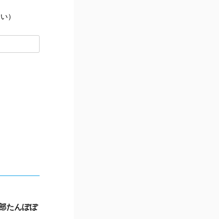
さい）
支部たんぽぽ