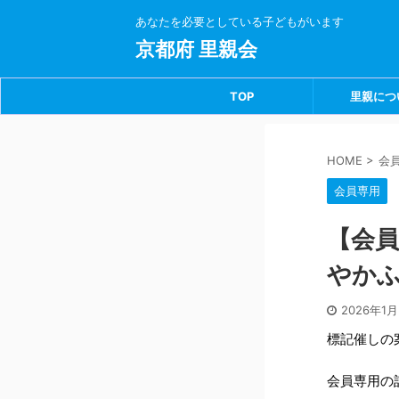
あなたを必要としている子どもがいます
京都府 里親会
TOP
里親につ
HOME
>
会
会員専用
【会
やかふ
2026年1
標記催しの案
会員専用の