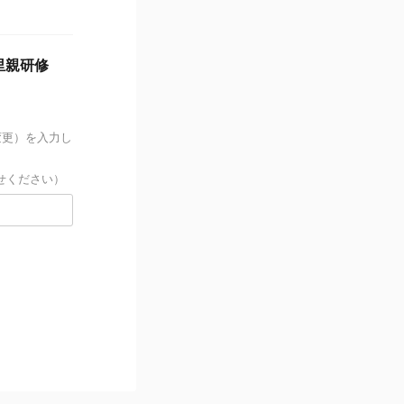
里親研修
変更）を入力し
せください）